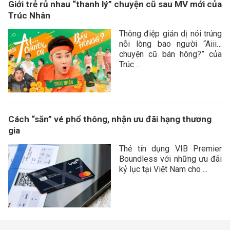
Giới trẻ rủ nhau “thanh lý” chuyện cũ sau MV mới của
Trúc Nhân
Thông điệp giản dị nói trúng
nỗi lòng bao người “Aiii…
chuyện cũ bán hông?” của
Trúc ...
Cách “săn” vé phổ thông, nhận ưu đãi hạng thương
gia
Thẻ tín dụng VIB Premier
Boundless với những ưu đãi
kỷ lục tại Việt Nam cho ...