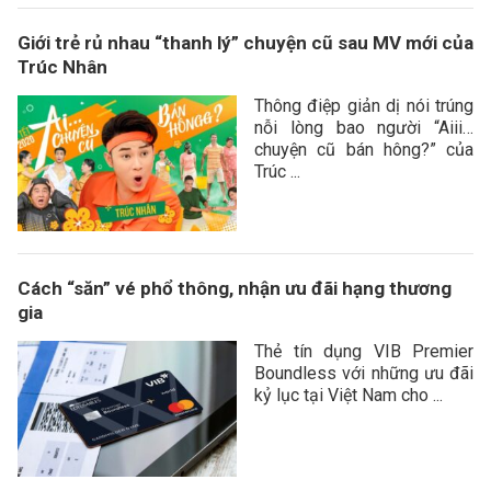
Giới trẻ rủ nhau “thanh lý” chuyện cũ sau MV mới của
Trúc Nhân
Thông điệp giản dị nói trúng
nỗi lòng bao người “Aiii…
chuyện cũ bán hông?” của
Trúc ...
Cách “săn” vé phổ thông, nhận ưu đãi hạng thương
gia
Thẻ tín dụng VIB Premier
Boundless với những ưu đãi
kỷ lục tại Việt Nam cho ...