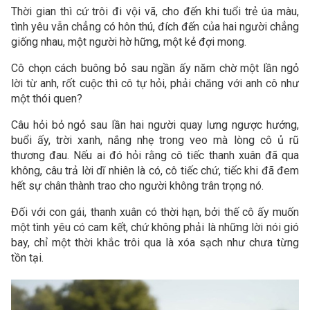
Thời gian thì cứ trôi đi vội vã, cho đến khi tuổi trẻ úa màu,
tình yêu vẫn chẳng có hôn thú, đích đến của hai người chẳng
giống nhau, một người hờ hững, một kẻ đợi mong.
Cô chọn cách buông bỏ sau ngần ấy năm chờ một lần ngỏ
lời từ anh, rốt cuộc thì cô tự hỏi, phải chăng với anh cô như
một thói quen?
Câu hỏi bỏ ngỏ sau lần hai người quay lưng ngược hướng,
buổi ấy, trời xanh, nắng nhẹ trong veo mà lòng cô ủ rũ
thương đau. Nếu ai đó hỏi rằng cô tiếc thanh xuân đã qua
không, câu trả lời dĩ nhiên là có, cô tiếc chứ, tiếc khi đã đem
hết sự chân thành trao cho người không trân trọng nó.
Đối với con gái, thanh xuân có thời hạn, bởi thế cô ấy muốn
một tình yêu có cam kết, chứ không phải là những lời nói gió
bay, chỉ một thời khắc trôi qua là xóa sạch như chưa từng
tồn tại.