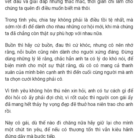
vết đau và giải đáp những thắc mắc, thời gian chỉ làm cho
chúng ta quên đi điều muốn biết mà thôi.
Trong tình yêu, chia tay không phải là điều tồi tệ nhất, mà
sớm rời đi để dành cho nhau những cơ hội mới, khi mà chúng
ta đã chẳng còn thật sự phù hợp với nhau nữa.
Buồn thì hãy cứ buồn, đau thì cứ khóc, nhưng cô nên nhớ
rằng, nỗi buồn cũng nên dành cho người xứng đáng. Đừng
dùng những lý lẽ rằng, chắc hẳn anh ta có lý do khó nói, để
biện minh cho một sự thật rằng, dù cô có mang cả thanh
xuân của mình bên cạnh anh thì đến cuối cùng người mà anh
ta chọn cưới không phải cô.
Vì tình yêu không hôn thú nên xin hỏi, anh có tư cách gì để
đòi hỏi cô ấy phải đợi chờ, vì rốt cuộc thì người con gái ấy
đã mang hết thảy hy vọng đẹp đẽ thuở hoa niên trao cho anh
rồi.
Này cô gái, dù thế nào đi chăng nữa hãy giữ lại cho mình
một chút tin yêu, để nếu có thương tổn thì vẫn kiêu hãnh
đứng dậy mà bước tiếp.