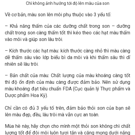
Chì không ảnh hưởng tới độ lên màu của son
Về cơ bản, màu son lên môi phụ thuộc vào 3 yếu tố:
– Khả năng thấm của các dưỡng chất trong son – dưỡng
chất trong son càng thấm tốt thì kéo theo các hạt màu thấm
vào môi và giúp son lâu trôi.
– Kích thước các hạt màu: kích thước càng nhỏ thì màu càng
dễ thấm sâu vào lớp biểu bì da môi và khi thấm sâu thì dĩ
nhiên sẽ lâu trôi.
– Bản chất của màu: Chất lượng của màu khoáng càng tốt
thì độ ổn định của màu càng được đảm bảo. Nên sử dụng
màu khoáng đạt tiêu chuẩn FDA (Cục quản lý Thực phẩm và
Dược phẩm Hoa Kỳ).
Chỉ cần có đủ 3 yếu tố trên, đảm bảo thỏi son của bạn sẽ
lên màu đẹp, đều, lâu trôi mà vẫn cực an toàn.
Mùa hè này, hãy chọn cho mình một thỏi son không chì chất
lượng tốt để đôi môi luôn tươi tắn và căng mọng dưới nắng