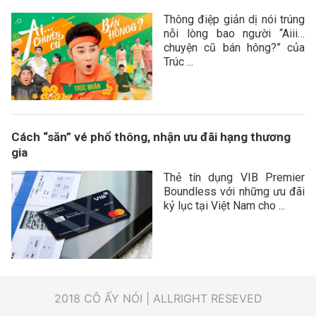
Thông điệp giản dị nói trúng
nỗi lòng bao người “Aiii…
chuyện cũ bán hông?” của
Trúc ...
Cách “săn” vé phổ thông, nhận ưu đãi hạng thương
gia
Thẻ tín dụng VIB Premier
Boundless với những ưu đãi
kỷ lục tại Việt Nam cho ...
2018 CÔ ẤY NÓI | ALLRIGHT RESEVED