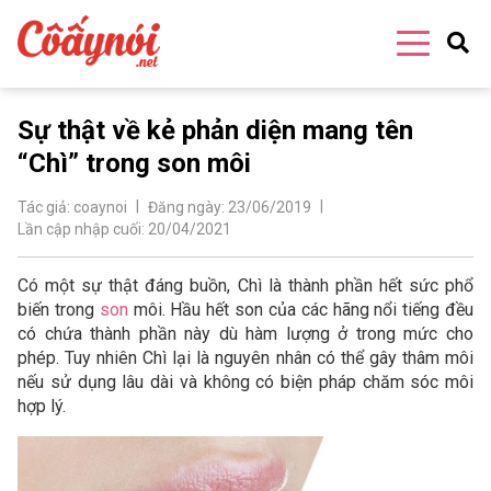
Sự thật về kẻ phản diện mang tên
“Chì” trong son môi
Tác giả:
coaynoi
Đăng ngày:
23/06/2019
Lần cập nhập cuối:
20/04/2021
Có một sự thật đáng buồn, Chì là thành phần hết sức phổ
biến trong
son
môi. Hầu hết son của các hãng nổi tiếng đều
có chứa thành phần này dù hàm lượng ở trong mức cho
phép. Tuy nhiên Chì lại là nguyên nhân có thể gây thâm môi
nếu sử dụng lâu dài và không có biện pháp chăm sóc môi
hợp lý.