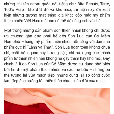
những cái tên ngoại quốc nổi tiếng như Bite Beauty, Tarte,
100% Pure… khá đắt đỏ và khó mua, thì hiện nay đã xuất
hiện những gương mặt sáng giá khác cộp mác mỹ phẩm
thiên nhiên Việt Nam mà bạn có thể dễ dàng rinh về nhà.
Một trong những sản phẩm son thiên nhiên không chì được
ưa chuộng gần đây, phải kể đến Son Lụa của Cỏ Mềm
Homelab – hãng mỹ phẩm thiên nhiên nổi tiếng với dàn sản
phẩm cực kì “Lành và Thật”. Son Lụa hoàn toàn không chứa
chì, chất bảo quản hay hương liệu, chỉ sử dụng các thành
phần từ thiên nhiên nên không hề gây thâm hay khô môi. Đây
chính là lí do Son Lụa của Cỏ Mềm được sử dụng phổ biển
bởi tín đồ mỹ phẩm thiên nhiên và các mẹ bầu – những bà
mẹ tương lai vừa muốn đẹp, nhưng cũng lại sợ công cuộc
làm đẹp ảnh hưởng tới thiên thần chưa chào đời của mình.