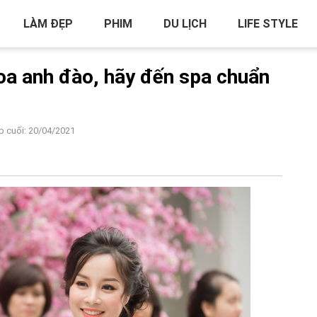
LÀM ĐẸP
PHIM
DU LỊCH
LIFE STYLE
oa anh đào, hãy đến spa chuẩn
p cuối: 20/04/2021