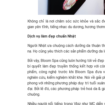
Không chỉ là nơi chăm sóc sức khỏe và sắc đ
gian yên tĩnh, tiếng nhạc du dương, hương thơ
Dịch vụ làm đẹp chuẩn Nhật
Người Nhật ưa chuộng cách dưỡng da thuận the
nạ. Họ cũng yêu thích các sản phẩm dưỡng da l
Bởi vậy, Bloom Spa cũng luôn hướng tới vẻ đẹp 
bí quyết làm đẹp truyền thống kết hợp với côn
phẩm, công nghệ trước khi Bloom Spa đưa 
nghiên cứu, kiểm nghiệm khắt khe. Nói về giải p
phong với những phương pháp duy trì tuổi xuân
đại. Bởi lẽ đó, các phương pháp trẻ hoá da & 
chuộng.
Nhiều người nổi tiếng trong Vbiz như MC diễn