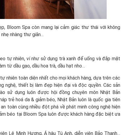
ẹp, Bloom Spa còn mang lại cảm giác thư thái với không
m nhẹ nhàng thư giãn…
o tự nhiên, ví như sử dụng trà xanh để uống và đắp mặt
àm từ dầu gạo, dầu hoa trà, dầu hạt nho…
tự nhiên toàn diện nhất cho mọi khách hàng, dựa trên các
g nghệ, thiết bị làm đẹp hiện đại và độc quyền. Các sản
vào sử dụng luôn được hội đồng chuyên môn Nhật Bản
háp trẻ hoá da & giảm béo, Nhật Bản luôn là quốc gia tiên
 an toàn cùng nhiều đột phá về phát minh công nghệ hiện
giảm béo tại Bloom Spa luôn được khách hàng đặc biệt ưa
 viên Lê Minh Hương, Á hậu Tú Anh, diễn viên Bảo Thanh…