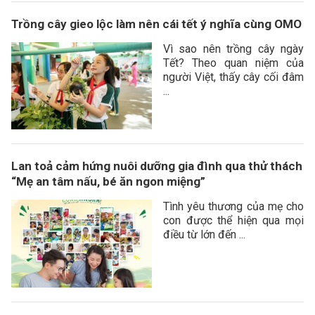
Trồng cây gieo lộc làm nên cái tết ý nghĩa cùng OMO
Vì sao nên trồng cây ngày
Tết? Theo quan niệm của
người Việt, thấy cây cối đâm
...
Lan toả cảm hứng nuôi dưỡng gia đình qua thử thách
“Mẹ an tâm nấu, bé ăn ngon miệng”
Tình yêu thương của mẹ cho
con được thể hiện qua mọi
điều từ lớn đến ...