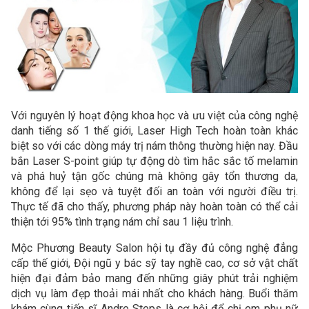
Với nguyên lý hoạt động khoa học và ưu việt của công nghệ
danh tiếng số 1 thế giới, Laser High Tech hoàn toàn khác
biệt so với các dòng máy trị nám thông thường hiện nay. Đầu
bắn Laser S-point giúp tự động dò tìm hắc sắc tố melamin
và phá huỷ tận gốc chúng mà không gây tổn thương da,
không để lại sẹo và tuyệt đối an toàn với người điều trị.
Thực tế đã cho thấy, phương pháp này hoàn toàn có thể cải
thiện tới 95% tình trạng nám chỉ sau 1 liệu trình.
Mộc Phương Beauty Salon hội tụ đầy đủ công nghệ đẳng
cấp thế giới, Đội ngũ y bác sỹ tay nghề cao, cơ sở vật chất
hiện đại đảm bảo mang đến những giây phút trải nghiệm
dịch vụ làm đẹp thoải mái nhất cho khách hàng. Buổi thăm
khám cùng tiến sĩ Andre Steps là cơ hội để chị em phụ nữ