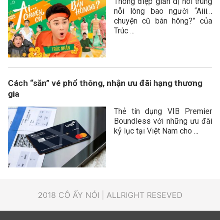
Thông điệp giản dị nói trúng
nỗi lòng bao người “Aiii…
chuyện cũ bán hông?” của
Trúc ...
Cách “săn” vé phổ thông, nhận ưu đãi hạng thương
gia
Thẻ tín dụng VIB Premier
Boundless với những ưu đãi
kỷ lục tại Việt Nam cho ...
2018 CÔ ẤY NÓI | ALLRIGHT RESEVED