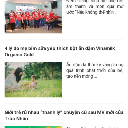
Đêm Giáng sinh dịu nhẹ bởi
âm thanh và món quà mơ
ước “Nếu không thể nhìn ...
4 lý do mẹ bỉm sữa yêu thích bột ăn dặm Vinamilk
Organic Gold
Ăn dặm là thời kỳ vàng trong
quá trình phát triển của bé,
tạo nền móng ...
Giới trẻ rủ nhau “thanh lý” chuyện cũ sau MV mới của
Trúc Nhân