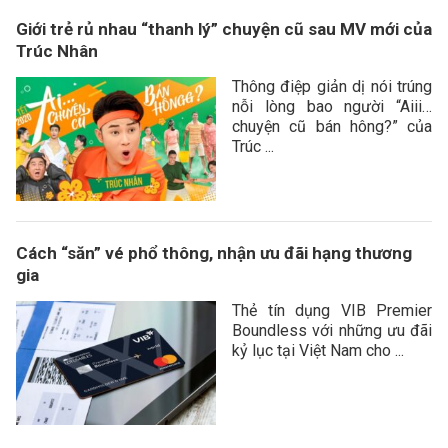
Giới trẻ rủ nhau “thanh lý” chuyện cũ sau MV mới của
Trúc Nhân
Thông điệp giản dị nói trúng
nỗi lòng bao người “Aiii…
chuyện cũ bán hông?” của
Trúc ...
Cách “săn” vé phổ thông, nhận ưu đãi hạng thương
gia
Thẻ tín dụng VIB Premier
Boundless với những ưu đãi
kỷ lục tại Việt Nam cho ...