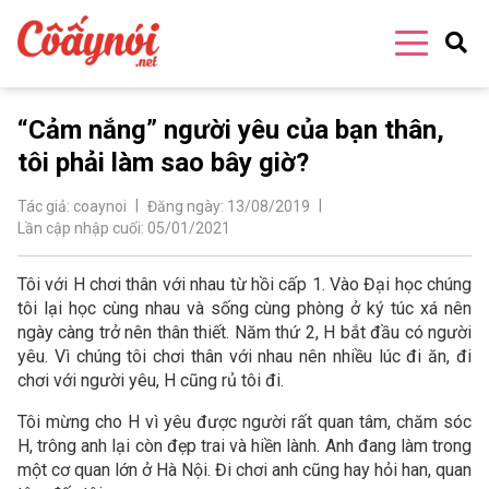
“Cảm nắng” người yêu của bạn thân,
tôi phải làm sao bây giờ?
Tác giả:
coaynoi
Đăng ngày:
13/08/2019
Lần cập nhập cuối:
05/01/2021
Tôi với H chơi thân với nhau từ hồi cấp 1. Vào Đại học chúng
tôi lại học cùng nhau và sống cùng phòng ở ký túc xá nên
ngày càng trở nên thân thiết. Năm thứ 2, H bắt đầu có người
yêu. Vì chúng tôi chơi thân với nhau nên nhiều lúc đi ăn, đi
chơi với người yêu, H cũng rủ tôi đi.
Tôi mừng cho H vì yêu được người rất quan tâm, chăm sóc
H, trông anh lại còn đẹp trai và hiền lành. Anh đang làm trong
một cơ quan lớn ở Hà Nội. Đi chơi anh cũng hay hỏi han, quan